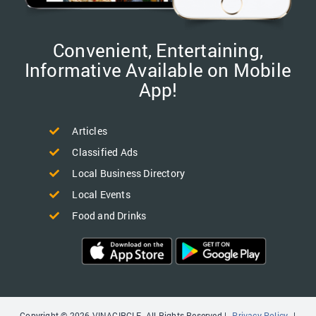
Convenient, Entertaining,
Informative Available on Mobile
App!
Articles
Classified Ads
Local Business Directory
Local Events
Food and Drinks
Copyright © 2026 VINACIRCLE. All Rights Reserved |
Privacy Policy
|