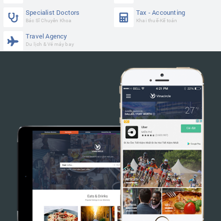
Specialist Doctors
Tax - Accounting
Bác Sĩ Chuyên Khoa
Khai thuế-Kế toán
Travel Agency
Du lịch & Vé máy bay