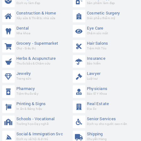
Dịch vụ làm đẹp
Sản phẩm làm đẹp
Construction & Home
Cosmetic Surgery
Xây sửa & Thiết bị nhà cửa
Giải phẫu thẩm mỹ
Dental
Eye Care
Nha khoa
Chăm sóc mắt
Grocery - Supermarket
Hair Salons
Chợ - Siêu thị
Tiệm Hớt Tóc
Herbs & Acupuncture
Insurance
Thuốc bắc & Châm cứu
Bảo hiểm
Jewelry
Lawyer
Trang sức
Luật sư
Pharmacy
Physicians
Tiệm thuốc tây
Bác Sĩ Y Khoa
Printing & Signs
Real Estate
In ấn & Bảng hiệu
Địa ốc
Schools - Vocational
Senior Services
Trường học-Dạy nghề
Dịch vụ cho người cao niên
Social & Immigration Svc
Shipping
Dịch vụ xã hội & di trú
Chuyển Hàng