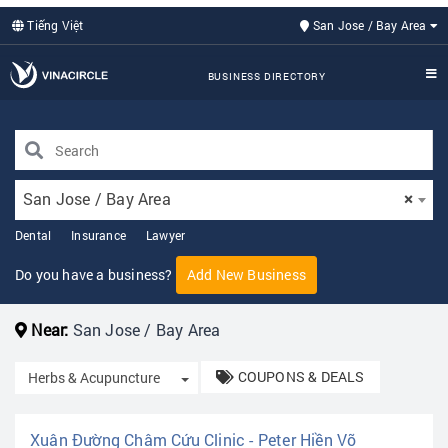
Tiếng Việt
San Jose / Bay Area
BUSINESS DIRECTORY
San Jose / Bay Area
×
Dental
Insurance
Lawyer
Do you have a business?
Add New Business
Near:
San Jose / Bay Area
COUPONS & DEALS
Toggle Dropdown
Herbs & Acupuncture
Xuân Đường Châm Cứu Clinic - Peter Hiền Võ